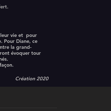
ert.
leur vie et pour
e. Pour Diane, ce
ntre la grand-
ndront évoquer tour
més.
façon.
Création 2020