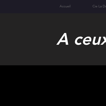
Accueil
Cie La D
A ceux