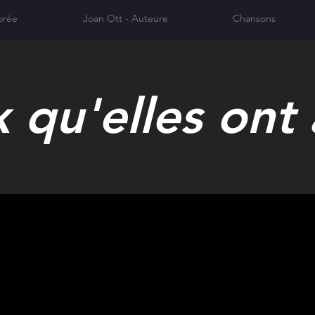
orée
Joan Ott - Auteure
Chansons
 qu'elles ont