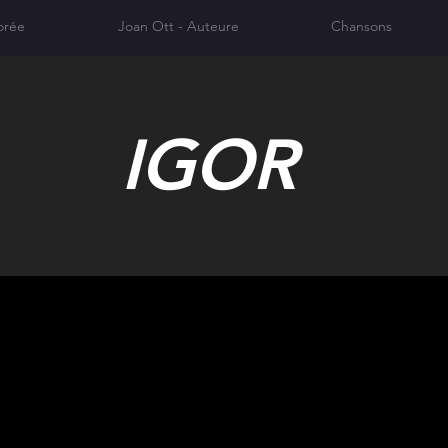
orée
Joan Ott - Auteure
Chansons
IGOR