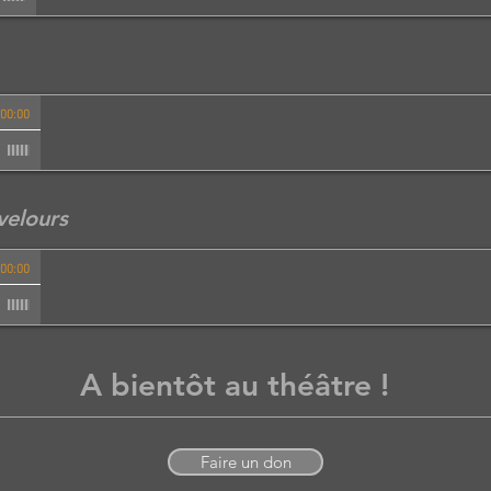
00:00
velours
00:00
A bientôt au théâtre !
Faire un don