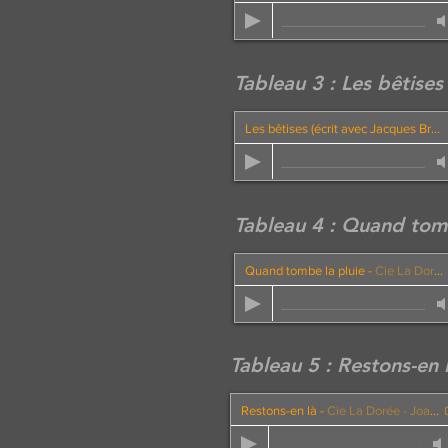
Tableau 3 : Les bêtises
Les bêtises (écrit avec Jacques Brenet)
Tableau 4 : Quand tomb
Quand tombe la pluie
-
Cie La Dorée - Joan Ott et Francis Couty
Tableau 5 : Restons-en 
Restons-en là
-
Cie La Dorée - Joan Ott et Francis Couty