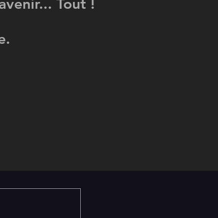
avenir... Tout !
e.