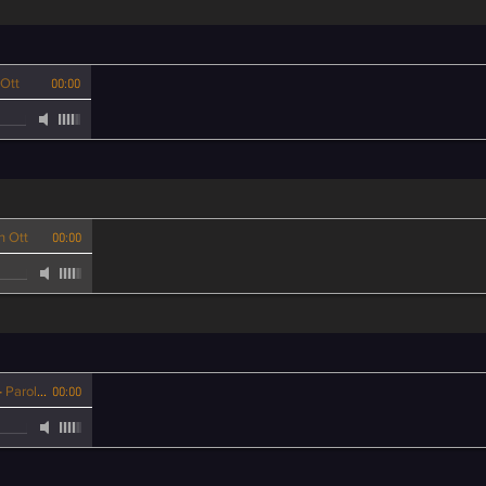
 Ott
00:00
n Ott
00:00
-
Paroles Daniel Siebold - Voix Joan Ott
00:00