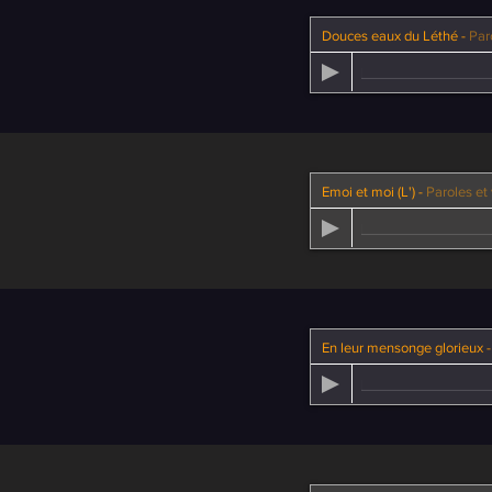
Douces eaux du Léthé
-
Paroles e
Emoi et moi (L')
-
Paroles et voix -
En leur mensonge glorieux