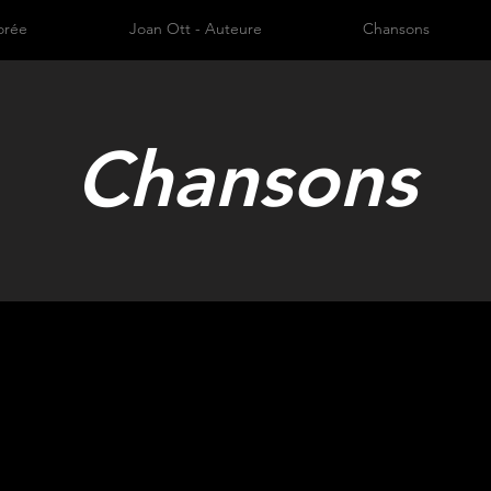
orée
Joan Ott - Auteure
Chansons
Chansons