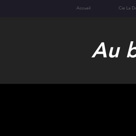
Accueil
Cie La D
Au b