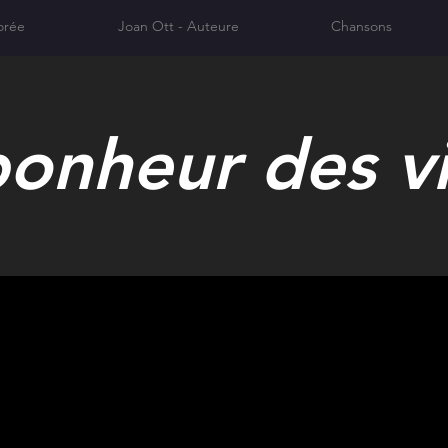
orée
Joan Ott - Auteure
Chansons
onheur des v